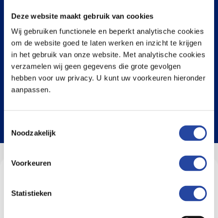
CV
Deze website maakt gebruik van cookies
Wij gebruiken functionele en beperkt analytische cookies
Upload CV
om de website goed te laten werken en inzicht te krijgen
in het gebruik van onze website. Met analytische cookies
verzamelen wij geen gegevens die grote gevolgen
hebben voor uw privacy. U kunt uw voorkeuren hieronder
Toegestane bestandstypen: pdf, doc, docx, jpg, png, jpeg, xlsx,
aanpassen.
Max. bestandsgrootte: 10 MB.
Toestemmingsselectie
Versturen
Noodzakelijk
Voorkeuren
Jouw toekomstige collega's aan
het woord
Statistieken