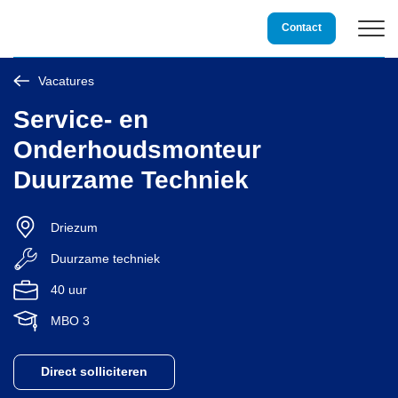
Storing?
0800 3234 234
Contact
Vacatures
Duurzame techniek
Service- en
Onderhoudsmonteur
Installatietechniek
Duurzame Techniek
Service & Onderhoud
Driezum
Duurzame techniek
Over Damstra
40 uur
Vacatures
MBO 3
Projecten
Direct solliciteren