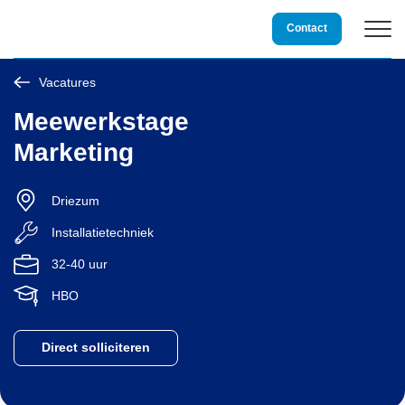
Storing?
0800 3234 234
Contact
Vacatures
Duurzame techniek
Meewerkstage
Marketing
Installatietechniek
Driezum
Service & Onderhoud
Installatietechniek
32-40 uur
Over Damstra
HBO
Vacatures
Direct solliciteren
Projecten