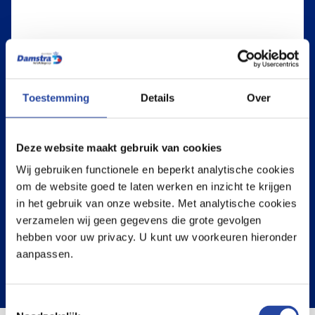
Toestemming
Details
Over
CV
Deze website maakt gebruik van cookies
Upload CV
Wij gebruiken functionele en beperkt analytische cookies
om de website goed te laten werken en inzicht te krijgen
in het gebruik van onze website. Met analytische cookies
Toegestane bestandstypen: pdf, doc, docx, jpg, png, jpeg, xlsx,
verzamelen wij geen gegevens die grote gevolgen
Max. bestandsgrootte: 10 MB.
hebben voor uw privacy. U kunt uw voorkeuren hieronder
aanpassen.
Versturen
Toestemmingsselectie