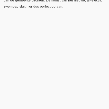
van de gemeente Dronten. De komst van het nieuwe, all-electric
zwembad sluit hier dus perfect op aan.