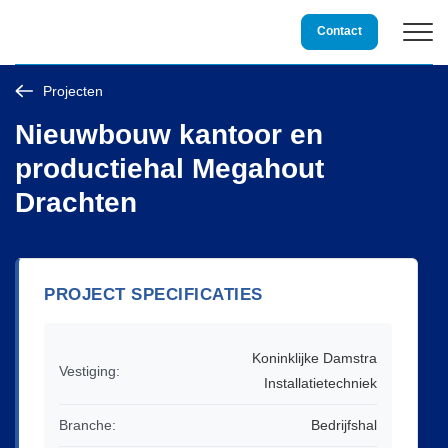
Storing?
0800 3234 234
Contact
Projecten
Duurzame techniek
Nieuwbouw kantoor en
productiehal Megahout
Installatietechniek
Drachten
Service & Onderhoud
PROJECT SPECIFICATIES
Over Damstra
Vacatures
Koninklijke Damstra
Vestiging:
Installatietechniek
Projecten
Branche:
Bedrijfshal