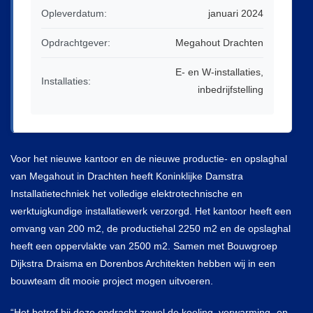
Opleverdatum:
januari 2024
Algemene Voorwaarden Installatiewerk
Opdrachtgever:
Megahout Drachten
Nieuws
E- en W-installaties,
Installaties:
inbedrijfstelling
Inloggen
Voor het nieuwe kantoor en de nieuwe productie- en opslaghal
van Megahout in Drachten heeft Koninklijke Damstra
Installatietechniek het volledige elektrotechnische en
werktuigkundige installatiewerk verzorgd. Het kantoor heeft een
omvang van 200 m2, de productiehal 2250 m2 en de opslaghal
heeft een oppervlakte van 2500 m2. Samen met Bouwgroep
Dijkstra Draisma en Dorenbos Architekten hebben wij in een
bouwteam dit mooie project mogen uitvoeren.
“Het betrof bij deze opdracht zowel de koeling, verwarming- en