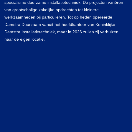
specialisme duurzame installatietechniek. De projecten variëren
Algemene Voorwaarden Installatiewerk
van grootschalige zakelijke opdrachten tot kleinere
werkzaamheden bij particulieren. Tot op heden opereerde
Nieuws
Damstra Duurzaam vanuit het hoofdkantoor van Koninklijke
Damstra Installatietechniek, maar in 2026 zullen zij verhuizen
naar de eigen locatie.
Inloggen