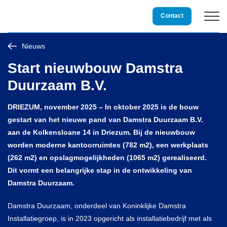
Storing?
0800 3234 234
Contact
Nieuws
Duurzame techniek
Start nieuwbouw Damstra
Duurzaam B.V.
Installatietechniek
DRIEZUM, november 2025 – In oktober 2025 is de bouw
Service & Onderhoud
gestart van het nieuwe pand van Damstra Duurzaam B.V.
aan de Kolkensloane 14 in Driezum. Bij de nieuwbouw
worden moderne kantoorruimtes (782 m2), een werkplaats
Over Damstra
(262 m2) en opslagmogelijkheden (1065 m2) gerealiseerd.
Dit vormt een belangrijke stap in de ontwikkeling van
Vacatures
Damstra Duurzaam.
Damstra Duurzaam, onderdeel van Koninklijke Damstra
Projecten
Installatiegroep, is in 2023 opgericht als installatiebedrijf met als