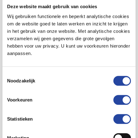
Deze website maakt gebruik van cookies
Wij gebruiken functionele en beperkt analytische cookies
om de website goed te laten werken en inzicht te krijgen
in het gebruik van onze website. Met analytische cookies
verzamelen wij geen gegevens die grote gevolgen
hebben voor uw privacy. U kunt uw voorkeuren hieronder
aanpassen.
Over Koninklijke Damstra
Installatiegroep
Toestemmingsselectie
Noodzakelijk
Koninklijke Damstra Installatiegroep bestaat in 2025 uit
negen vestigingen: Koninklijke Damstra Installatietechniek
B.V. te Driezum, Damstra Duurzaam B.V. te Driezum,
Voorkeuren
Damstra Service & Onderhoud Friesland B.V. te
Leeuwarden, Damstra Service & Onderhoud Groningen
Statistieken
B.V. te Groningen en Stadskanaal, Faber-Wijnberg
Installatietechniek te Hollum (Ameland), Sikma Installatie te
Sneek en Dekker Struik Installatietechniek te Groningen en
Marketing