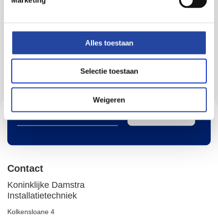
Assen.
Alles toestaan
Houd mij op de hoogte
Selectie toestaan
Houd mij op de hoogte van de ontwikkelingen bij Damstra
Weigeren
Aanmelden
Contact
Koninklijke Damstra
Installatietechniek
Kolkensloane 4