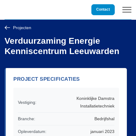
Storing?
0800 3234 234
Contact
Projecten
Duurzame techniek
Verduurzaming Energie
Kenniscentrum Leeuwarden
Installatietechniek
Service & Onderhoud
PROJECT SPECIFICATIES
Over Damstra
Koninklijke Damstra
Vestiging:
Installatietechniek
Vacatures
Branche:
Bedrijfshal
Projecten
Opleverdatum:
januari 2023