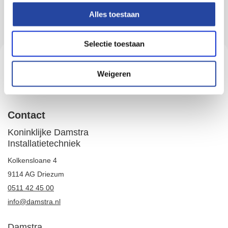
Houd mij op de hoogte
Alles toestaan
Houd mij op de hoogte van de ontwikkelingen bij Damstra
Selectie toestaan
Aanmelden
Weigeren
Contact
Koninklijke Damstra
Installatietechniek
Kolkensloane 4
9114 AG Driezum
0511 42 45 00
info@damstra.nl
Damstra