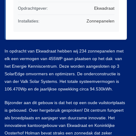
Algemene Voorwaarden Installatiewerk
Opdrachtgever:
Ekwadraat
Installaties:
Zonnepanelen
Nieuws
Inloggen
In opdracht van Ekwadraat hebben wij 234 zonnepanelen met
elk een vermogen van 455WP gaan plaatsen op het dak van
het Energie Kenniscentrum. Deze worden aangesloten op 3
SolarEdge omvormers en optimizers. De onderconstructie is
van der Valk Solar Systems. Het totale systeemvermogen is
106.470Wp en de jaarlijkse opwekking circa 94.530kWh.
Bijzonder aan dit gebouw is dat het op een oude vuilstortplaats
is gebouwd. Over hergebruik gesproken! Dit centrum fungeert
als broedplaats en aanjager van duurzame innovatie. Het
innovatieve kantoorgebouw van Ekwadraat en Koninklijke
Oosterhof Holman bevat straks een zonnedak dat zeker