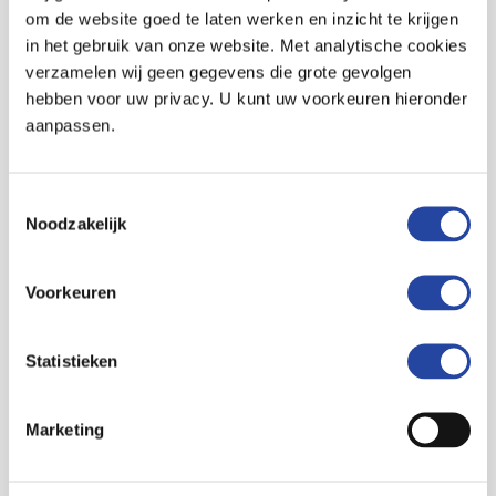
Ekwadraat
om de website goed te laten werken en inzicht te krijgen
in het gebruik van onze website. Met analytische cookies
Ekwadraat zit gevestigd in het Energie Kenniscentrum
verzamelen wij geen gegevens die grote gevolgen
Leeuwarden en begeleidt (semi-)overheden, MKB-
hebben voor uw privacy. U kunt uw voorkeuren hieronder
bedrijven en de industrie bij het realiseren van hun
aanpassen.
duurzame vraagstukken. Samen verduurzamen ze
bedrijven en wijken, realiseren zonneparken, vergisters en
warmtenetten. Doen energie-audits,
Toestemmingsselectie
energiebesparingsonderzoeken en energiemonitoring.
Noodzakelijk
Begeleiden indienings- en aanvraagtrajecten voor subsidies
en vergunningen. Adviseren en begeleiden gemeentes bij
Voorkeuren
het aardgasvrij maken van wijken. Doen warmtescans,
haalbaarheidsstudies en ontwikkelen energieconcepten. In
19 jaar is het bedrijf uitgegroeid tot een landelijk
Statistieken
adviesbureau met zo’n 60 man personeel.
Marketing